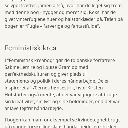
selvportrætter. Jamen altså, hvor har de leget sig frem
med denne bog - hygget og moret sig. F.eks. har de
givet vinterfuglene huer og halstørklæder på. Titlen på
bogen er ”Fugle – farverige og fantasifulde”.
Feministisk krea
I ”Feministisk kreabog” gør de to danske forfattere
Sabine Lemire og Louise Gram op med
perfekthedskulturen og giver plads til
statements og politik i deres håndarbejde. De er
inspireret af 70ernes hønsestrik, hvor Kirsten
Hofstätter også mente, at det var vigtigere at bruge
sin kreativitet, sin lyst og sine holdninger, end det var
at lave fejlfrit håndarbejde.
I bogen kan man for eksempel se kvindetegnet brugt
på mange forskellige slags håndarbejde, en strikket