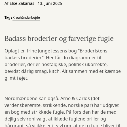
Af Else Zakarias
13. juni 2025
Tags
Krea
håndarbejde
Badass broderier og farverige fugle
Oplagt er Trine Junge Jessens bog ”Broderistens
badass broderier”. Her får du diagrammer til
broderier, der er nostalgiske, politisk ukorrekte,
bevidst dårlig smag, kitch. Alt sammen med et kæmpe
glimt i øjet.
Nordmændene kan også. Arne & Carlos (det
verdensberømte, strikkende, norske par) har udgivet
en bog med strikkede fugle. På forsiden har de med
dejlig selvironi valgt at iklæde fuglene briller og
hårpragt, så vi ikke er i tvivl om, at de to fugle bliver til