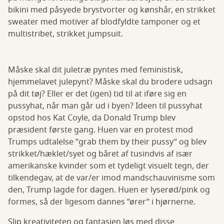
bikini med påsyede brystvorter og kønshår, en strikket
sweater med motiver af blodfyldte tamponer og et
multistribet, strikket jumpsuit.
Måske skal dit juletræ pyntes med feministisk,
hjemmelavet julepynt? Måske skal du brodere udsagn
på dit tøj? Eller er det (igen) tid til at iføre sig en
pussyhat, når man går ud i byen? Ideen til pussyhat
opstod hos Kat Coyle, da Donald Trump blev
præsident første gang. Huen var en protest mod
Trumps udtalelse ”grab them by their pussy” og blev
strikket/hæklet/syet og båret af tusindvis af især
amerikanske kvinder som et tydeligt visuelt tegn, der
tilkendegav, at de var/er imod mandschauvinisme som
den, Trump lagde for dagen. Huen er lyserød/pink og
formes, så der ligesom dannes ”ører” i hjørnerne.
Slip kreativiteten og fantasien løs med disse