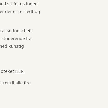
 med sit fokus inden
er det et ret fedt og
aliseringschef i
.-studerende fra
 med kunstig
lioteket
HER.
er til alle fire