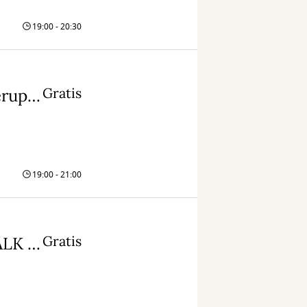
19:00 - 20:30
Gratis
TALK med Digitaliseringsstyrelsen, Ballerup Kommunes digitaliseringschef og ph.d. studerende fra Rockwool fonden
19:00 - 21:00
Gratis
Kunstig intelligens & data Data DATA (TALK og udstilling)