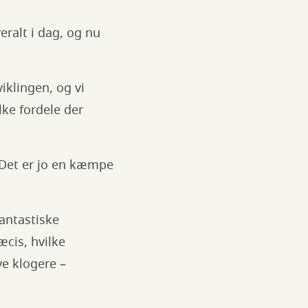
veralt i dag, og nu
iklingen, og vi
lke fordele der
. Det er jo en kæmpe
fantastiske
æcis, hvilke
ve klogere –