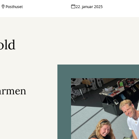
Posthuset
22. januar 2025
old
varmen