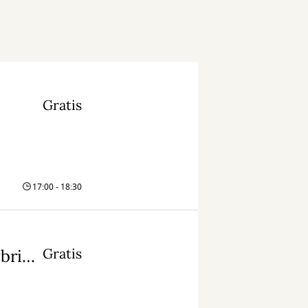
Gratis
17:00 - 18:30
Gratis
Kunstig intelligens &...en verden med hybridkrig og desinformation