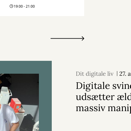
19:00 - 21:00
Dit digitale liv
27. 
Digitale svin
udsætter æld
massiv mani