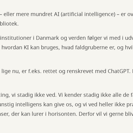
– eller mere mundret AI (artificial intelligence) – er o
bliotek.
institutioner i Danmark og verden følger vi med i udv
å, hvordan KI kan bruges, hvad faldgruberne er, og hvi
 lige nu, er f.eks. rettet og renskrevet med ChatGPT
ng, vi stadig ikke ved. Vi kender stadig ikke alle de 
stig intelligens kan give os, og vi ved heller ikke pr
r, der kan lurer i horisonten. Derfor vil vi gerne bli