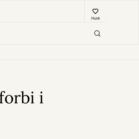
Husk
orbi i