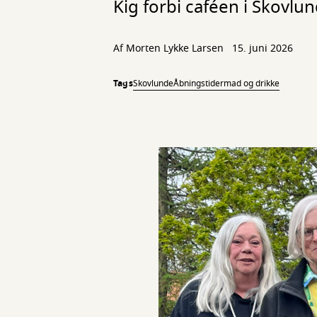
Kig forbi caféen i Skovlu
Af
Morten Lykke Larsen
15. juni 2026
Tags
Skovlunde
Åbningstider
mad og drikke