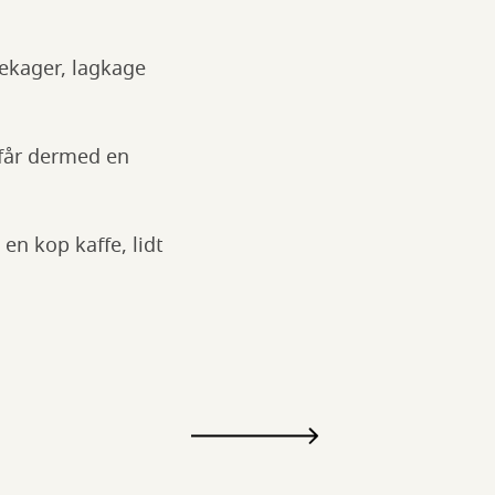
dekager, lagkage
r får dermed en
en kop kaffe, lidt