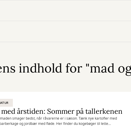
ns indhold for "mad og 
RATUR
 med årstiden: Sommer på tallerkenen
aden smager bedst, når råvarerne er i sæson. Tænk nye kartofler med
barberkage og jordbær med fløde. Her finder du kogebøger til lette
ger, mad under åben himmel og søde afslutninger.