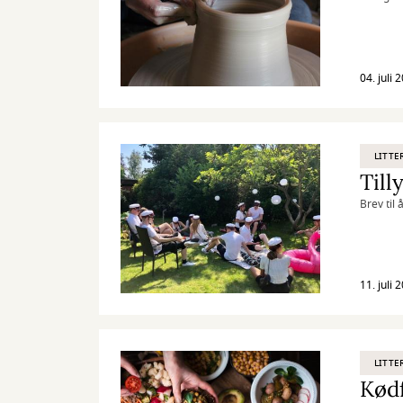
04. juli 
LITTE
Till
Brev til 
11. juli 
LITTE
Kødf