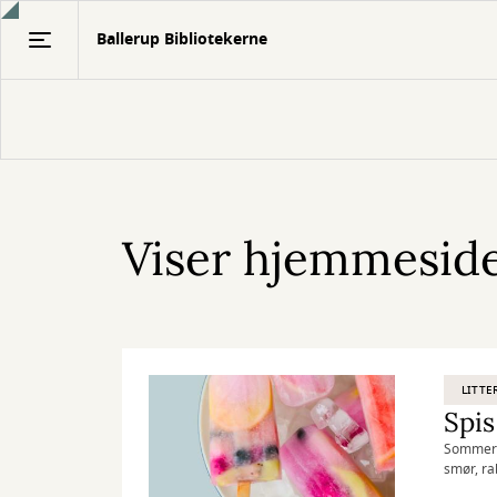
Gå
Ballerup Bibliotekerne
til
hovedindhold
Viser hjemmeside
LITTE
Spis
Sommerm
smør, ra
serverin