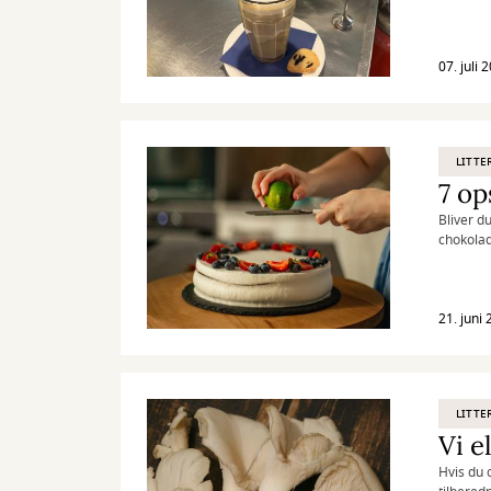
07. juli 
LITTE
7 op
Bliver d
chokola
21. juni
LITTE
Vi e
Hvis du 