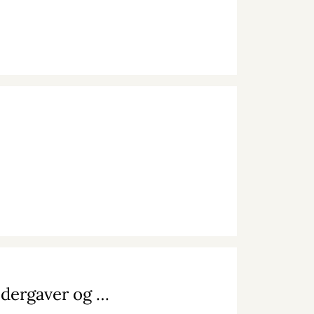
Julegaver, mandelgaver, værtindegaver, kalendergaver og pakkelegsgaver – det er gavetid!