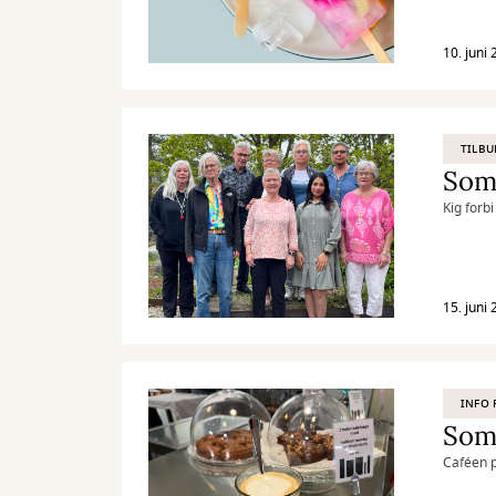
10. juni
TILBU
Somm
Kig forb
15. juni
INFO 
Somm
Caféen p