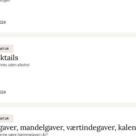
ningen
2024
RATUR
tails
inks uden alkohol
2024
RATUR
erne være hjemmelavet i år?