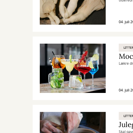
tilbered
04. juli 
LITTE
Mock
Lækre dr
04. juli 
LITTE
Skal gav