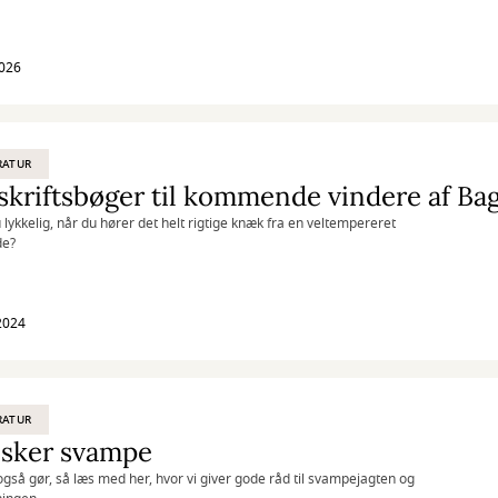
2026
RATUR
skriftsbøger til kommende vindere af Ba
u lykkelig, når du hører det helt rigtige knæk fra en veltempereret
de?
 2024
RATUR
lsker svampe
også gør, så læs med her, hvor vi giver gode råd til svampejagten og