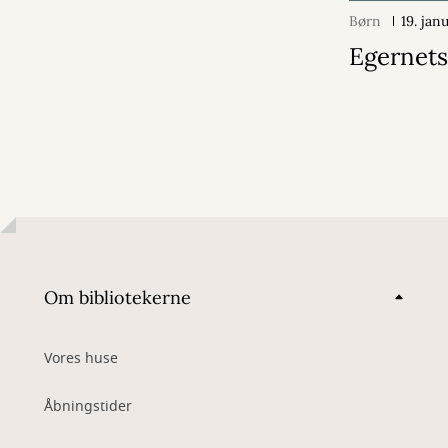
Børn
19. jan
Egernets
Om bibliotekerne
Vores huse
Åbningstider