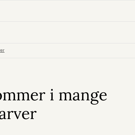
ver
ommer i mange
farver