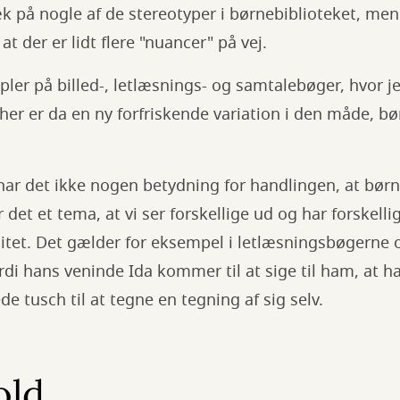
k på nogle af de stereotyper i børnebiblioteket, men 
t der er lidt flere "nuancer" på vej.
ler på billed-, letlæsnings- og samtalebøger, hvor j
 her er da en ny forfriskende variation i den måde, bø
har det ikke nogen betydning for handlingen, at børn
 det et tema, at vi ser forskellige ud og har forskelli
itet. Det gælder for eksempel i letlæsningsbøgerne
ordi hans veninde Ida kommer til at sige til ham, at h
e tusch til at tegne en tegning af sig selv.
old