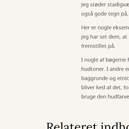
Jeg støder stadigvæ
også gode tegn på, a
Her er nogle eksemp
jeg har set dem, at
fremstillet på.
I nogle af bøgerne 
hudtoner. I andre er
baggrunde og etnic
bliver ked af det, f
bruge den hudfarved
Relateret indh