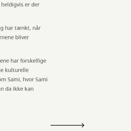
heldigvis er der
eg har tænkt, når
rnene bliver
ene har forskellige
ge kulturelle
 om Sami, hvor Sami
an da ikke kan