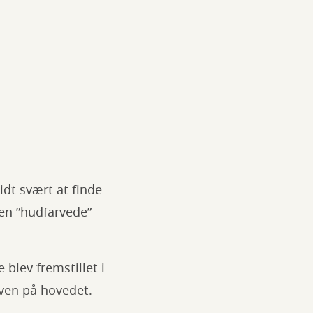
idt svært at finde
den ”hudfarvede”
blev fremstillet i
ven på hovedet.