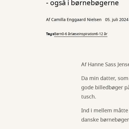
- også i børnebøgerne
Af
Camilla Enggaard Nielsen
05. juli 2024
Tags
Børn
0-6 år
læseinspiration
6-12 år
Af Hanne Sass Jens
Da min datter, som e
gode billedbøger på
tusch.
Ind i mellem måtte 
danske børnebøger 