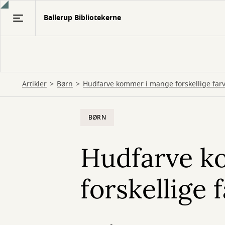
Gå
Ballerup Bibliotekerne
til
hovedindhold
Artikler
Børn
Hudfarve kommer i mange forskellige far
BØRN
Hudfarve k
forskellige 