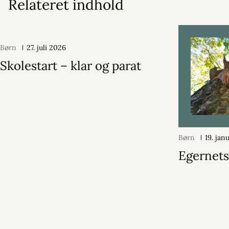
Relateret indhold
Børn
27. juli 2026
Skolestart – klar og parat
Børn
19. jan
Egernets