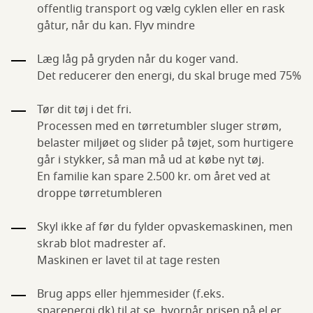
offentlig transport og vælg cyklen eller en rask
gåtur, når du kan. Flyv mindre
Læg låg på gryden når du koger vand.
Det reducerer den energi, du skal bruge med 75%
Tør dit tøj i det fri.
Processen med en tørretumbler sluger strøm,
belaster miljøet og slider på tøjet, som hurtigere
går i stykker, så man må ud at købe nyt tøj.
En familie kan spare 2.500 kr. om året ved at
droppe tørretumbleren
Skyl ikke af før du fylder opvaskemaskinen, men
skrab blot madrester af.
Maskinen er lavet til at tage resten
Brug apps eller hjemmesider (f.eks.
sparenergi.dk
) til at se, hvornår prisen på el er