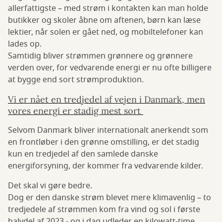
allerfattigste – med strøm i kontakten kan man holde
butikker og skoler åbne om aftenen, børn kan læse
lektier, når solen er gået ned, og mobiltelefoner kan
lades op.
Samtidig bliver strømmen grønnere og grønnere
verden over, for vedvarende energi er nu ofte billigere
at bygge end sort strømproduktion.
Vi er nået en tredjedel af vejen i Danmark, men
vores energi er stadig mest sort
Selvom Danmark bliver internationalt anerkendt som
en frontløber i den grønne omstilling, er det stadig
kun en tredjedel af den samlede danske
energiforsyning, der kommer fra vedvarende kilder.
Det skal vi gøre bedre.
Dog er den danske strøm blevet mere klimavenlig – to
tredjedele af strømmen kom fra vind og sol i første
halvdel af 2023 - og i dag udleder en kilowatt-time