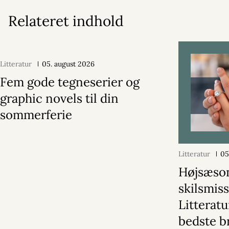
Relateret indhold
Litteratur
05. august 2026
Fem gode tegneserier og
graphic novels til din
sommerferie
Litteratur
05
Højsæson
skilsmiss
Litterat
bedste b