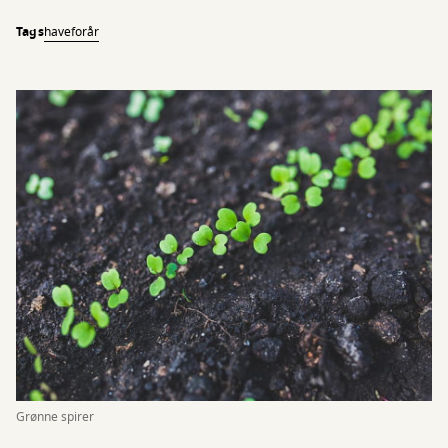
Tags
have
forår
Grønne spirer