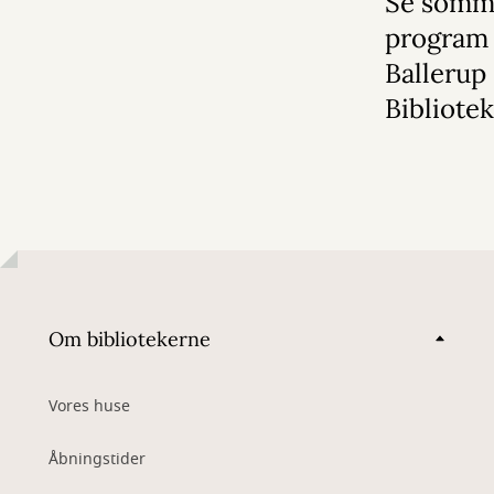
Se somm
program
Ballerup
Bibliote
Om bibliotekerne
Vores huse
Åbningstider