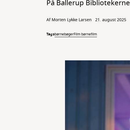
På Ballerup Bibliotekerne e
Af
Morten Lykke Larsen
21. august 2025
Tags
børnebøger
Film børnefilm