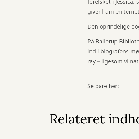
forelsket i Jessica,
giver ham en terne
Den oprindelige bog 
På Ballerup Bibliote
ind i biografens mør
ray – ligesom vi nat
Se bare her:
Relateret indh