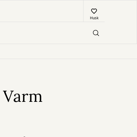
Husk
n? Varm