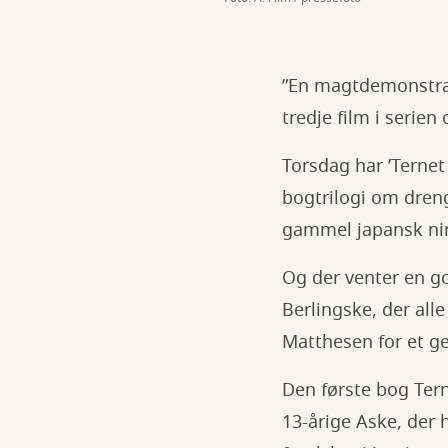
”En magtdemonstrat
tredje film i serien
Torsdag har ’Ternet
bogtrilogi om dren
gammel japansk nin
Og der venter en go
Berlingske, der al
Matthesen for et g
Den første bog Ter
13-årige Aske, der 