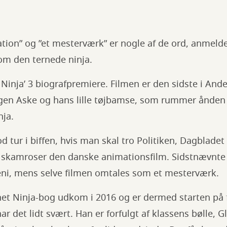
ion” og ”et mesterværk” er nogle af de ord, anmel
 om den ternede ninja.
 Ninja’ 3 biografpremiere. Filmen er den sidste i An
gen Aske og hans lille tøjbamse, som rummer ånden 
ja.
d tur i biffen, hvis man skal tro Politiken, Dagblade
le skamroser den danske animationsfilm. Sidstnævnte
eni, mens selve filmen omtales som et mesterværk.
net Ninja-bog udkom i 2016 og er dermed starten på
har det lidt svært. Han er forfulgt af klassens bølle,