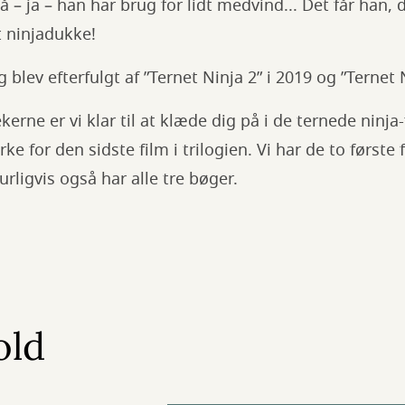
 så – ja – han har brug for lidt medvind... Det får han
t ninjadukke!
blev efterfulgt af ”Ternet Ninja 2” i 2019 og ”Ternet N
kerne er vi klar til at klæde dig på i de ternede ninja-
ke for den sidste film i trilogien. Vi har de to første
urligvis også har alle tre bøger.
old