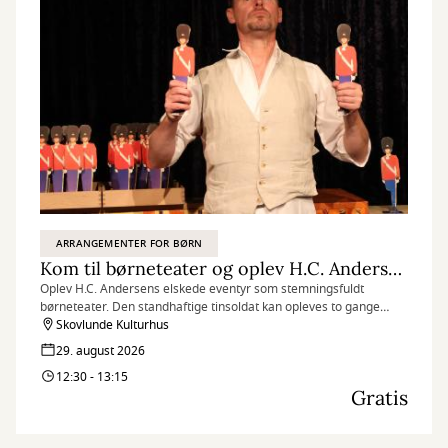
ARRANGEMENTER FOR BØRN
Kom til børneteater og oplev H.C. Andersens Den standhaftige tinsoldat
Oplev H.C. Andersens elskede eventyr som stemningsfuldt
børneteater. Den standhaftige tinsoldat kan opleves to gange
lørdag den 29. august, og herunder kan du få gratis billetter til
Skovlunde Kulturhus
forestillingen kl. 12.30-13.15.
29. august 2026
12:30 - 13:15
Gratis