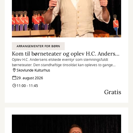
ARRANGEMENTER FOR BØRN
Kom til børneteater og oplev H.C. Andersens Den standhaftige tinsoldat
Oplev H.C. Andersens elskede eventyr som stemningsfuldt
børneteater. Den standhaftige tinsoldat kan opleves to gange
lørdag den 29. august, og herunder kan du få gratis billetter til
Skovlunde Kulturhus
forestillingen kl. 11.00-11.45.
29. august 2026
11:00 - 11:45
Gratis