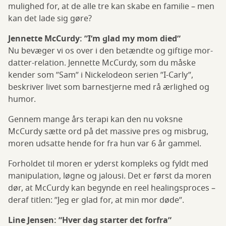
mulighed for, at de alle tre kan skabe en familie – men
kan det lade sig gøre?
Jennette McCurdy: ”I’m glad my mom died”
Nu bevæger vi os over i den betændte og giftige mor-
datter-relation. Jennette McCurdy, som du måske
kender som ”Sam” i Nickelodeon serien ”I-Carly”,
beskriver livet som barnestjerne med rå ærlighed og
humor.
Gennem mange års terapi kan den nu voksne
McCurdy sætte ord på det massive pres og misbrug,
moren udsatte hende for fra hun var 6 år gammel.
Forholdet til moren er yderst kompleks og fyldt med
manipulation, løgne og jalousi. Det er først da moren
dør, at McCurdy kan begynde en reel healingsproces –
deraf titlen: ”Jeg er glad for, at min mor døde”.
Line Jensen: ”Hver dag starter det forfra”