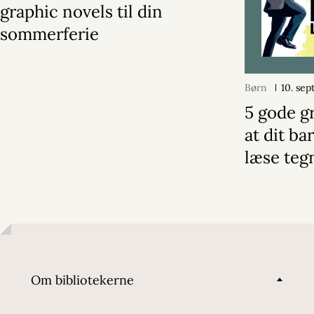
graphic novels til din
sommerferie
Børn
10. se
5 gode gr
at dit ba
læse teg
Om bibliotekerne