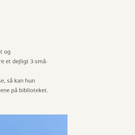
et og
e et dejligt 3-små-
se, så kan hun
ne på biblioteket.