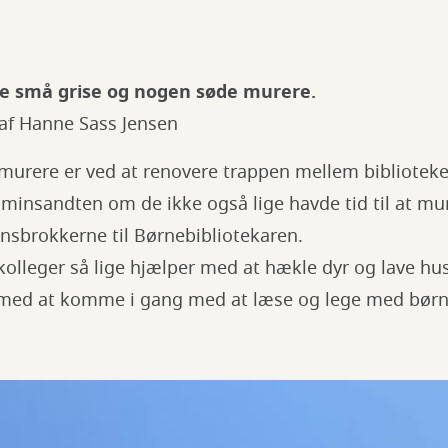
re små grise og nogen søde murere.
4 af Hanne Sass Jensen
 murere er ved at renovere trappen mellem bibliotek
insandten om de ikke også lige havde tid til at mur
nsbrokkerne til Børnebibliotekaren.
kolleger så lige hjælper med at hækle dyr og lave hu
med at komme i gang med at læse og lege med børne