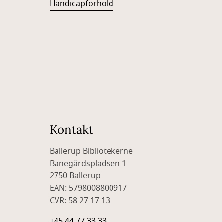
Handicapforhold
Kontakt
Ballerup Bibliotekerne
Banegårdspladsen 1
2750 Ballerup
EAN: 5798008800917
CVR: 58 27 17 13
+45 44 77 33 33