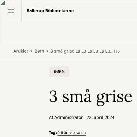
Gå
Ballerup Bibliotekerne
til
hovedindhold
Artikler
Børn
3 små grise La Lu La Lu La Lu…♪♪♪
BØRN
3 små grise
Af
Administrator
22. april 2024
Tags
0-6 år
inspiration