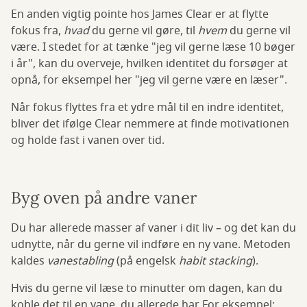
En anden vigtig pointe hos James Clear er at flytte
fokus fra,
hvad
du gerne vil gøre, til
hvem
du gerne vil
være. I stedet for at tænke "jeg vil gerne læse 10 bøger
i år", kan du overveje, hvilken identitet du forsøger at
opnå, for eksempel her "jeg vil gerne være en læser".
Når fokus flyttes fra et ydre mål til en indre identitet,
bliver det ifølge Clear nemmere at finde motivationen
og holde fast i vanen over tid.
Byg oven på andre vaner
Du har allerede masser af vaner i dit liv – og det kan du
udnytte, når du gerne vil indføre en ny vane. Metoden
kaldes
vanestabling
(på engelsk
habit stacking
).
Hvis du gerne vil læse to minutter om dagen, kan du
koble det til en vane, du allerede har For eksempel: