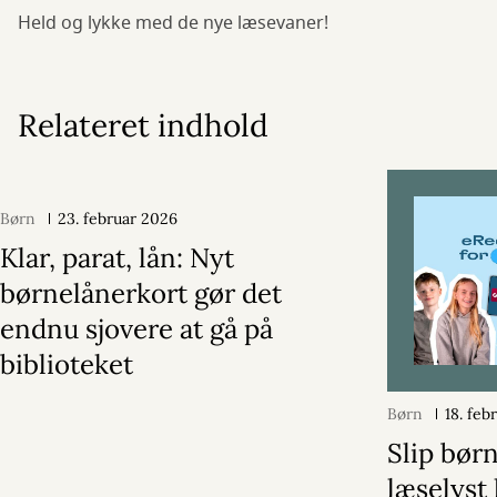
Held og lykke med de nye læsevaner!
Relateret indhold
Børn
23. februar 2026
Klar, parat, lån: Nyt
børnelånerkort gør det
endnu sjovere at gå på
biblioteket
Børn
18. feb
Slip bør
læselyst 