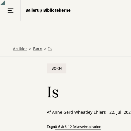
Gå
Ballerup Bibliotekerne
til
hovedindhold
Artikler
Børn
Is
BØRN
Is
Af
Anne Gerd Wheatley Ehlers
22. juli 20
Tags
0-6 år
6-12 år
læseinspiration