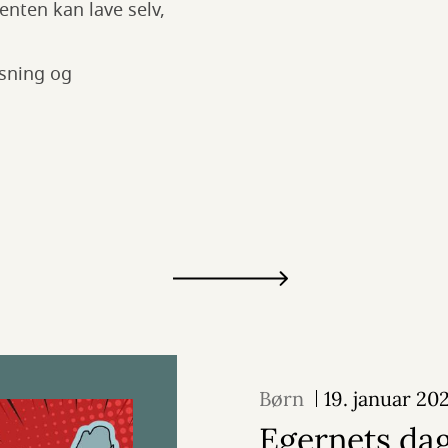
enten kan lave selv,
æsning og
Børn
19. januar 20
Egernets da