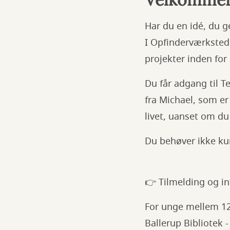
Har du en idé, du ge
I Opfinderværkstede
projekter inden fo
Du får adgang til T
fra Michael, som er 
livet, uanset om du
Du behøver ikke kun
👉 Tilmelding og in
For unge mellem 12 
Ballerup Bibliotek -