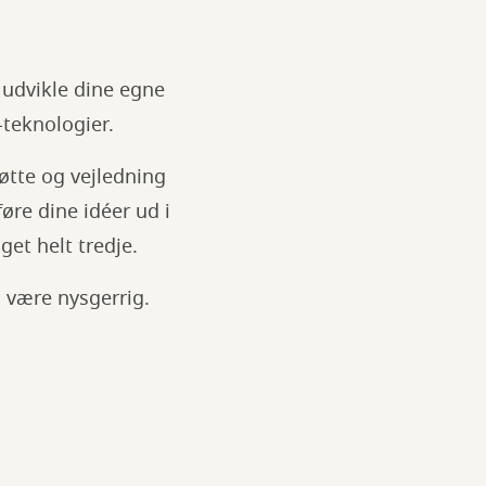
 udvikle dine egne
teknologier.
øtte og vejledning
føre dine idéer ud i
et helt tredje.
g være nysgerrig.