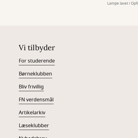
Lampe lavet i Opf
Vi tilbyder
For studerende
Børneklubben
Bliv frivillig
FN verdensmål
Artikelarkiv
Læseklubber