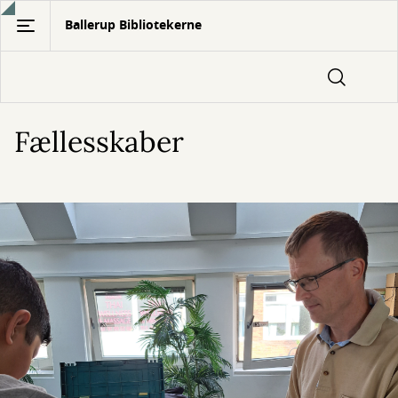
Gå
Ballerup Bibliotekerne
til
hovedindhold
Fællesskaber