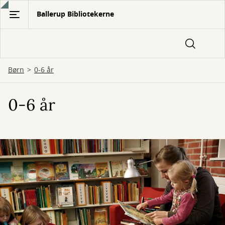
Gå
Ballerup Bibliotekerne
til
hovedindhold
Børn
0-6 år
0-6 år