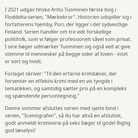
I 2021 udgav finske Arttu Tuominen første bog i
Floddelta-serien, "Mørkebror". Historien udspiller sig i
forfatterens hjemby, Pori, der ligger i det sydvestlige
Finland. Serien handler om tre vidt forskellige
politifolk, som vi følger professionelt såvel som privat.
I sine bøger udmærker Tuominen sig også ved at give
stemme til mennesker på begge sider af loven - intet
er sort og hvidt.
Forlaget skriver: "Til den erfarne krimilæser, der
forventer en effektiv krimi med en vis tyngde i
tematikken, og samtidig sætter pris på en kompleks
og spændende persontegning."
Denne sommer afsluttes serien med sjette bind i
serien, "Scenografen", så du har altså en afsluttet,
godt anmeldt krimiserie på seks bøger til gode! Rigtig
god læselyst!