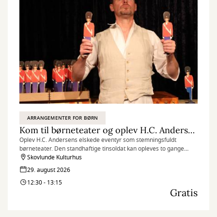
ARRANGEMENTER FOR BØRN
Kom til børneteater og oplev H.C. Andersens Den standhaftige tinsoldat
Oplev H.C. Andersens elskede eventyr som stemningsfuldt
børneteater. Den standhaftige tinsoldat kan opleves to gange
lørdag den 29. august, og herunder kan du få gratis billetter til
Skovlunde Kulturhus
forestillingen kl. 12.30-13.15.
29. august 2026
12:30 - 13:15
Gratis