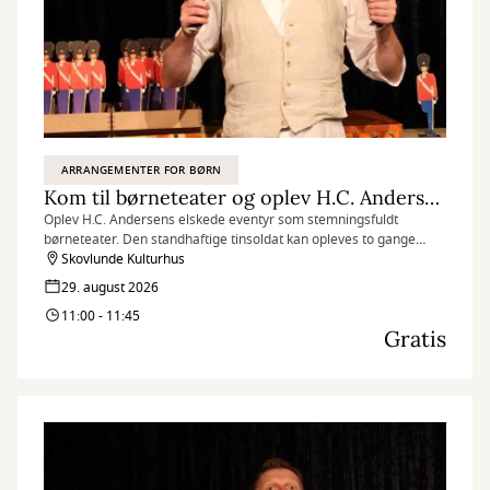
ARRANGEMENTER FOR BØRN
Kom til børneteater og oplev H.C. Andersens Den standhaftige tinsoldat
Oplev H.C. Andersens elskede eventyr som stemningsfuldt
børneteater. Den standhaftige tinsoldat kan opleves to gange
lørdag den 29. august, og herunder kan du få gratis billetter til
Skovlunde Kulturhus
forestillingen kl. 11.00-11.45.
29. august 2026
11:00 - 11:45
Gratis