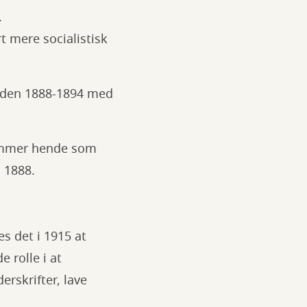
.
 mere socialistisk
rioden 1888-1894 med
kommer hende som
i 1888.
s det i 1915 at
 rolle i at
rskrifter, lave