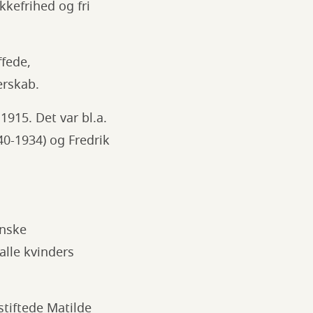
kkefrihed og fri
ffede,
erskab.
915. Det var bl.a.
0-1934) og Fredrik
anske
lle kvinders
stiftede Matilde