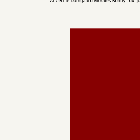
Af
Cecilie Damgaard Morales Bondy
04. j