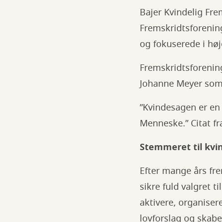
Bajer Kvindelig Fr
Fremskridtsforenin
og fokuserede i hø
Fremskridtsforening
Johanne Meyer som
”Kvindesagen er en
Menneske.” Citat fra
Stemmeret til kvi
Efter mange års fr
sikre fuld valgret t
aktivere, organiser
lovforslag og skab