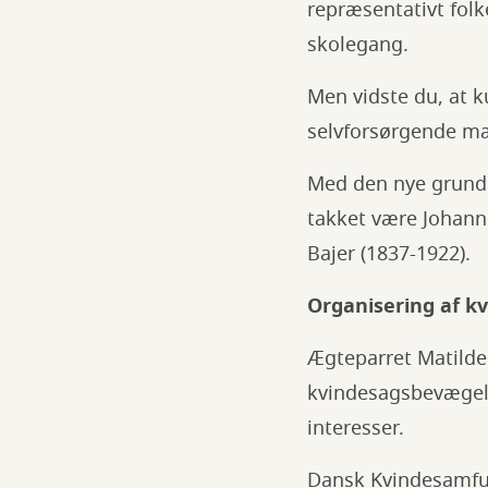
repræsentativt folke
skolegang.
Men vidste du, at k
selvforsørgende m
Med den nye grundlo
takket være Johann
Bajer (1837-1922).
Organisering af 
Ægteparret Matilde 
kvindesagsbevægels
interesser.
Dansk Kvindesamfund