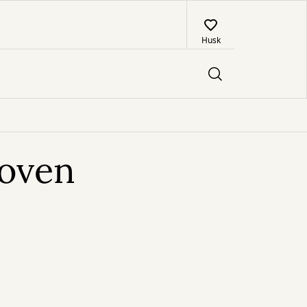
Husk
loven