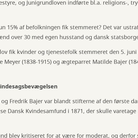
styre, og Junigrundloven indførte bl.a. religions-, try
un 15% af befolkningen fik stemmeret? Det var ustra
ænd over 30 med egen husstand og dansk statsborg
v fik kvinder og tjenestefolk stemmeret den 5. juni 1
e Meyer (1838-1915) og ægteparret Matilde Bajer (184
kvindesagsbevægelsen
og Fredrik Bajer var blandt stifterne af den første d
e Dansk Kvindesamfund i 1871, der skulle varetage a
 blev kritiseret for at være for moderat, og derfor 