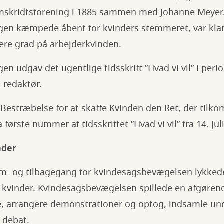
emskridtsforening i 1885 sammen med Johanne Meyer
gen kæmpede åbent for kvinders stemmeret, var klart
jere grad på arbejderkvinden.
en udgav det ugentlige tidsskrift ”Hvad vi vil” i pe
 redaktør.
 Bestræbelse for at skaffe Kvinden den Ret, der til
 første nummer af tidsskriftet ”Hvad vi vil” fra 14. jul
nder
em- og tilbagegang for kvindesagsbevægelsen lykkede
il kvinder. Kvindesagsbevægelsen spillede en afgørende
e, arrangere demonstrationer og optog, indsamle unde
e debat.