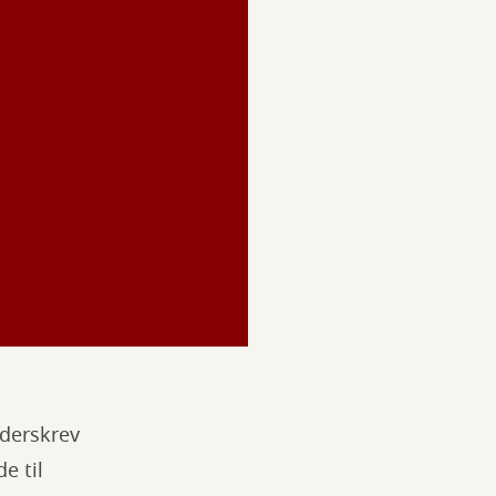
nderskrev
e til