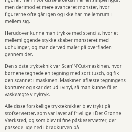
figurer, men hvor disse ikke danner en simpel figur,
men derimod et mere avanceret mønster, hvor
figurerne ofte går igen og ikke har mellemrum i
mellem sig.
Herudover kunne man trykke med stencils, hvor et
mellemliggende stykke skaber mønsteret med
udhulinger, og man derved maler på overfladen
gennem det.
Den sidste trykteknik var Scan'N'Cut-maskinen, hvor
børnene tegnede en tegning med sort tusch, og fik
den scannet i maskinen. Maskinen aflæste tegningens
konturer og skar det ud i vinyl, så man kunne få et
vaskeægte vinyltryk.
Alle disse forskellige trykteknikker blev trykt på
stofservietter, som var lavet af frivillige i Det Grønne
Værksted, og som blev til fine påskeservietter, der
passede lige ned i brødkurven på