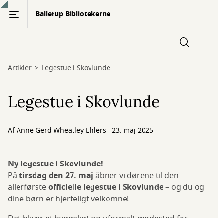
Gå
Ballerup Bibliotekerne
til
hovedindhold
Artikler
Legestue i Skovlunde
Legestue i Skovlunde
Af
Anne Gerd Wheatley Ehlers
23. maj 2025
Ny legestue i Skovlunde!
På
tirsdag den 27. maj
åbner vi dørene til den
allerførste
officielle legestue i Skovlunde
– og du og
dine børn er hjerteligt velkomne!