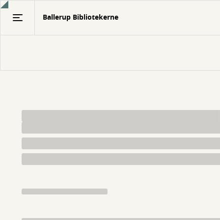
Gå
Ballerup Bibliotekerne
til
hovedindhold