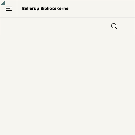
Gå
Ballerup Bibliotekerne
til
hovedindhold