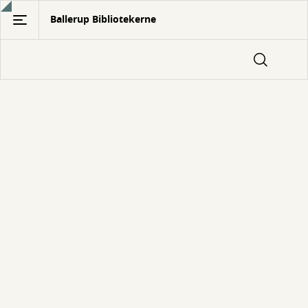
Gå
Ballerup Bibliotekerne
til
hovedindhold