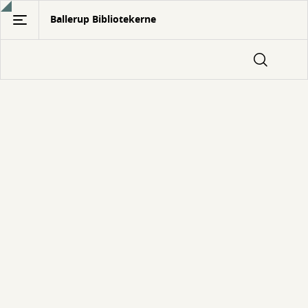
Gå
Ballerup Bibliotekerne
til
hovedindhold