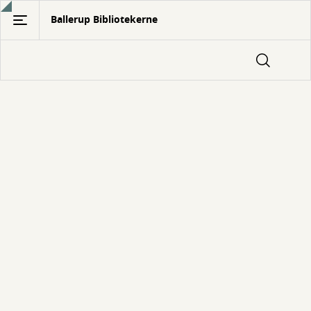
Gå
Ballerup Bibliotekerne
til
hovedindhold