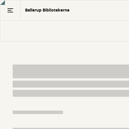
Gå
Ballerup Bibliotekerne
til
hovedindhold