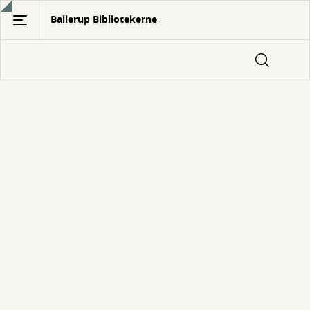
Gå
Ballerup Bibliotekerne
til
hovedindhold