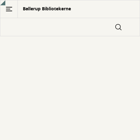
Gå
Ballerup Bibliotekerne
til
hovedindhold