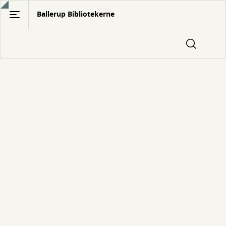
Gå
Ballerup Bibliotekerne
til
hovedindhold