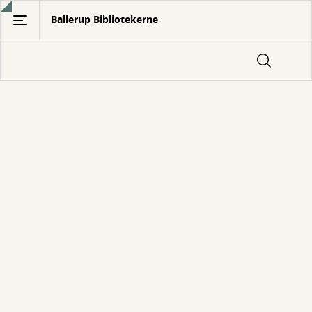
Gå
Ballerup Bibliotekerne
til
hovedindhold