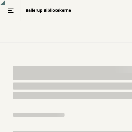
Gå
Ballerup Bibliotekerne
til
hovedindhold