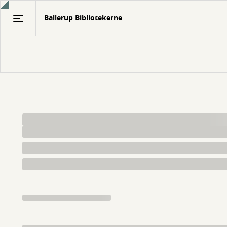
Gå
Ballerup Bibliotekerne
til
hovedindhold