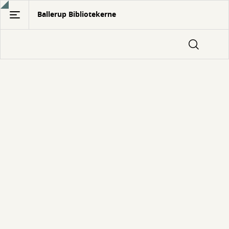
Gå
Ballerup Bibliotekerne
til
hovedindhold