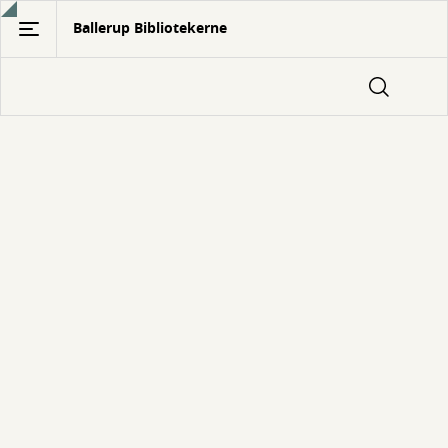
Gå
Ballerup Bibliotekerne
til
hovedindhold