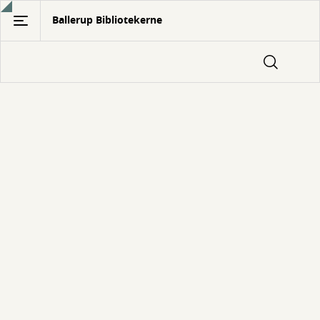
Gå
Ballerup Bibliotekerne
til
hovedindhold