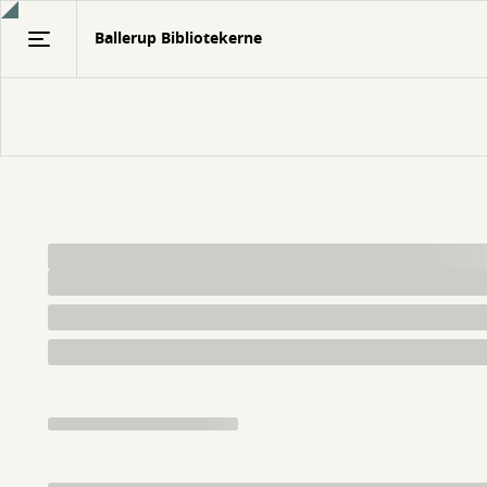
Gå
Ballerup Bibliotekerne
til
hovedindhold