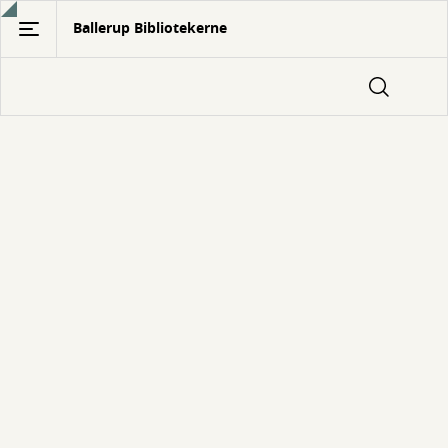
Gå
Ballerup Bibliotekerne
til
hovedindhold