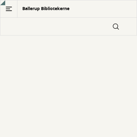
Gå
Ballerup Bibliotekerne
til
hovedindhold