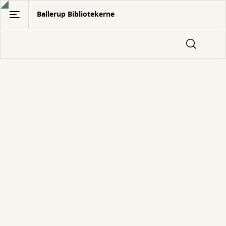
Gå
Ballerup Bibliotekerne
til
hovedindhold