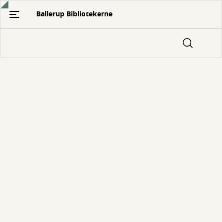
Gå
Ballerup Bibliotekerne
til
hovedindhold