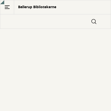
Gå
Ballerup Bibliotekerne
til
hovedindhold