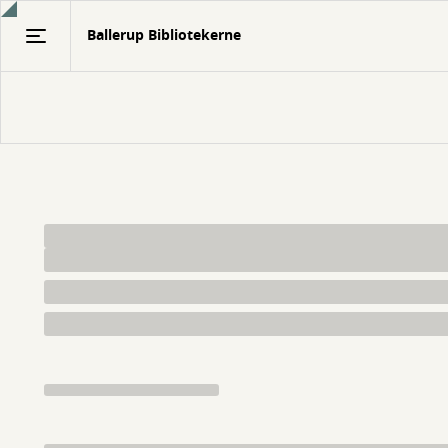
Gå
Ballerup Bibliotekerne
til
hovedindhold