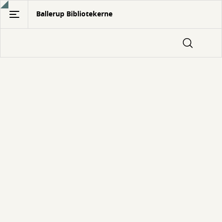
Gå
Ballerup Bibliotekerne
til
hovedindhold