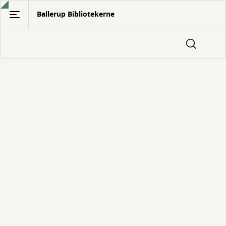
Gå
Ballerup Bibliotekerne
til
hovedindhold