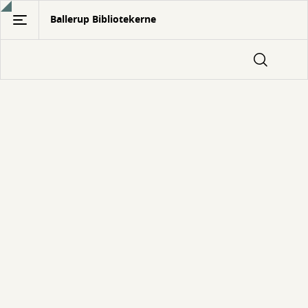
Gå
Ballerup Bibliotekerne
til
hovedindhold