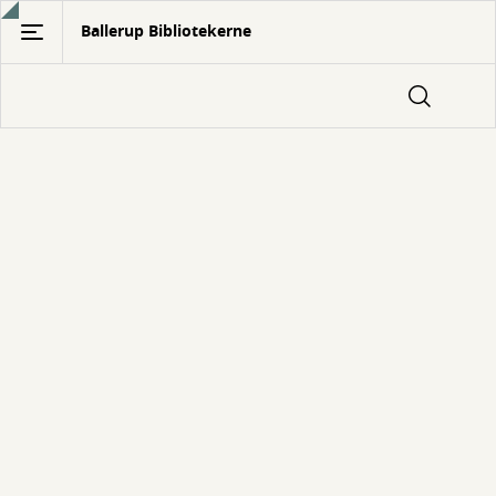
Gå
Ballerup Bibliotekerne
til
hovedindhold